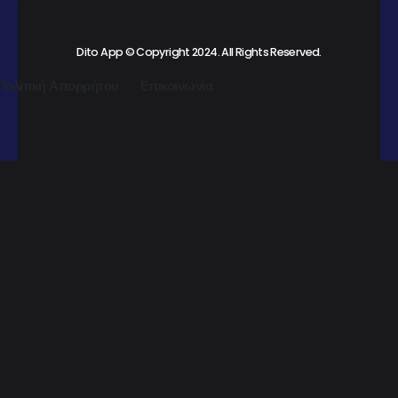
Dito App © Copyright 2024. All Rights Reserved.
Πολιτική Απορρήτου
Επικοινωνία